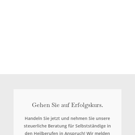
Besuchen Sie uns in Dresden in unserer
Steuerkanzlei. Es sind ausreichend
Parkmöglichkeiten vorhanden. In entspannter
Atmosphäre besprechen wir, was für Sie als
Mediziner in Hinblick auf Ihre steuerliche Beratung
wichtig ist.
Gehen Sie auf Erfolgskurs.
Handeln Sie jetzt und nehmen Sie unsere
steuerliche Beratung für Selbstständige in
den Heilberufen in Anspruch! Wir melden